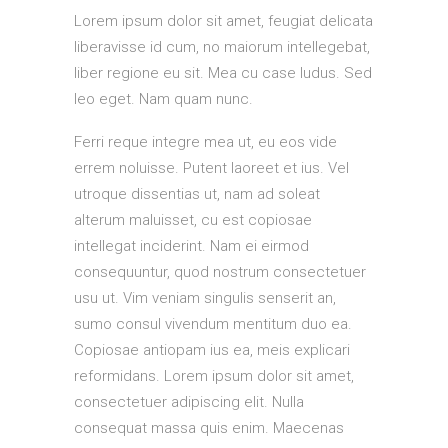
Lorem ipsum dolor sit amet, feugiat delicata
liberavisse id cum, no maiorum intellegebat,
liber regione eu sit. Mea cu case ludus. Sed
leo eget. Nam quam nunc.
Ferri reque integre mea ut, eu eos vide
errem noluisse. Putent laoreet et ius. Vel
utroque dissentias ut, nam ad soleat
alterum maluisset, cu est copiosae
intellegat inciderint. Nam ei eirmod
consequuntur, quod nostrum consectetuer
usu ut. Vim veniam singulis senserit an,
sumo consul vivendum mentitum duo ea.
Copiosae antiopam ius ea, meis explicari
reformidans. Lorem ipsum dolor sit amet,
consectetuer adipiscing elit. Nulla
consequat massa quis enim. Maecenas